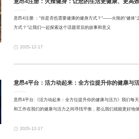
意昂4注册：火辣健身：让您的生活更健康、更高
意昂4注册:："你是否也需要健康的健身方式？"——火辣的“健体
方式？”让我们一起探索这个话题背后的故事和意义
2025-12-17
意昂4平台：活力动起来：全方位提升你的健康与
意昂4平台:《活力动起来：全方位提升你的健康与活力》我们每
和工作在我们的健康与活力之间寻找平衡，那么我们就能更好地
2025-12-17