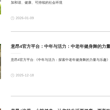
加和谐、健康、可持续的社会环境
2026-01-09
意昂4官方平台：中年与活力：中老年健身舞的力
意昂4官方平台:《中年与活力：探索中老年健身舞的力量与乐趣
2025-12-18