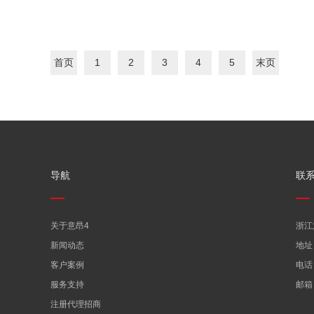
首页
1
2
3
4
5
末页
导航
联
关于意昂4
浙江
新闻动态
地址
客户案例
电话：
服务支持
邮箱：
注册代理招商