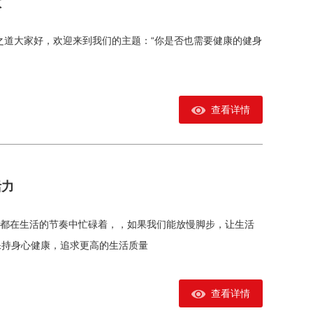
效
”之道大家好，欢迎来到我们的主题：“你是否也需要健康的健身
查看详情
活力
天都在生活的节奏中忙碌着，，如果我们能放慢脚步，让生活
保持身心健康，追求更高的生活质量
查看详情