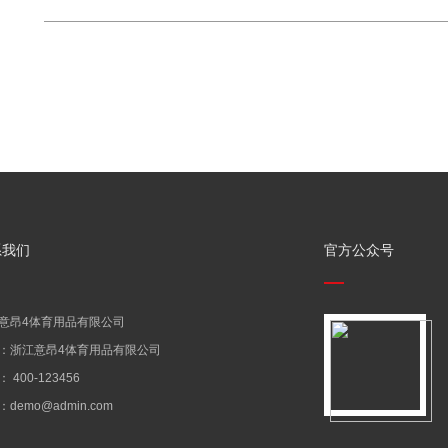
系我们
官方公众号
意昂4体育用品有限公司
：浙江意昂4体育用品有限公司
 400-123456
demo@admin.com