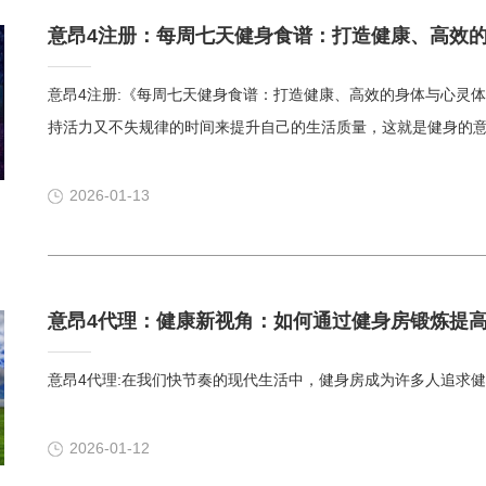
意昂4注册：每周七天健身食谱：打造健康、高效
意昂4注册:《每周七天健身食谱：打造健康、高效的身体与心灵
持活力又不失规律的时间来提升自己的生活质量，这就是健身的
2026-01-13
意昂4代理：健康新视角：如何通过健身房锻炼提
意昂4代理:在我们快节奏的现代生活中，健身房成为许多人追求
2026-01-12