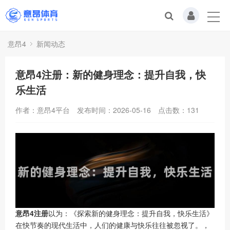
意昂4
新闻动态
意昂4注册：新的健身理念：提升自我，快
乐生活
作者：意昂4平台
发布时间：2026-05-16
点击数：
131
意昂4注册
以为：《探索新的健身理念：提升自我，快乐生活》
在快节奏的现代生活中，人们的健康与快乐往往被忽视了。，