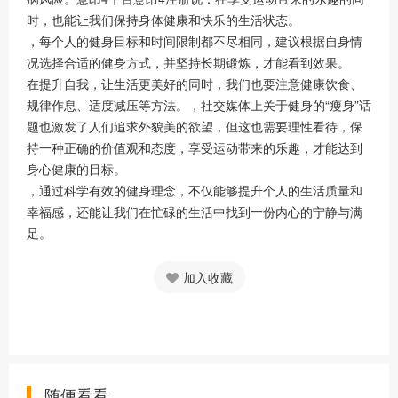
时，也能让我们保持身体健康和快乐的生活状态。
，每个人的健身目标和时间限制都不尽相同，建议根据自身情
况选择合适的健身方式，并坚持长期锻炼，才能看到效果。
在提升自我，让生活更美好的同时，我们也要注意健康饮食、
规律作息、适度减压等方法。，社交媒体上关于健身的“瘦身”话
题也激发了人们追求外貌美的欲望，但这也需要理性看待，保
持一种正确的价值观和态度，享受运动带来的乐趣，才能达到
身心健康的目标。
，通过科学有效的健身理念，不仅能够提升个人的生活质量和
幸福感，还能让我们在忙碌的生活中找到一份内心的宁静与满
足。
加入收藏
随便看看