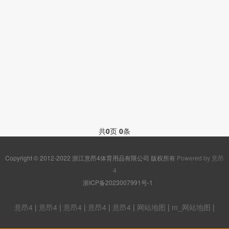
共
0
页
0
条
Copyright © 2012-2022 浙江意昂4体育用品有限公司 版权所有
Powered by 意昂
4
浙ICP备2023007991号-1
意昂4
|
意昂4
|
意昂4
|
意昂4
|
意昂4
|
网站地图
|
m_网站地图
|