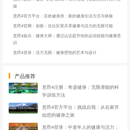
操
意昂4官方平台：百姓健身房：新的健身生活方式与体验
意昂4官网：创新：在社区里共享健康与活力的无限可能
意昂4娱乐：健身大师：通过认证提升你的运动技能与健康意
识
意昂4登录：活力无限：健身壁纸的艺术与设计
产品推荐
意昂4注册：奇迹健身：无限潜能的科
学训练方法
意昂4官方平台：挑战自我：从在家开
始您的健身之旅
意昂4登录：中老年人的健康与活力：