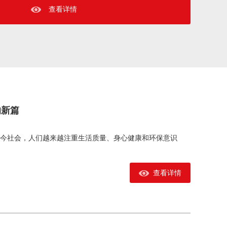
查看详情
的新篇
当今社会，人们越来越注重生活质量、身心健康和环保意识
查看详情