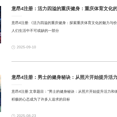
意昂4注册：活力四溢的重庆健身：重庆体育文化
意昂4注册:《活力四溢的重庆健身：探索重庆体育文化的魅力与
人们生活中不可或缺的一部分
2025-09-10
意昂4注册：男士的健身秘诀：从照片开始提升活
意昂4注册:文章题目："男士的健身秘诀：从照片开始提升活力和
积极的心态成为了许多人追求的目标
2025-08-23