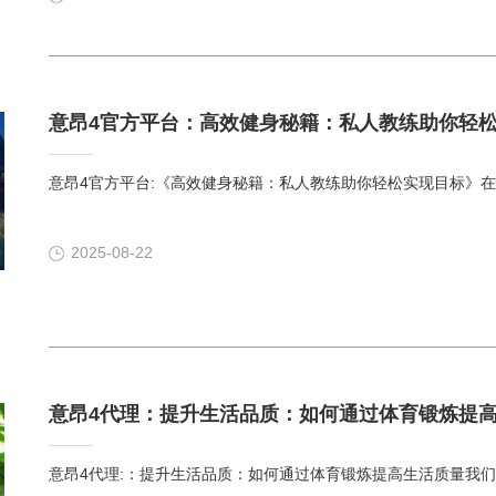
意昂4官方平台：高效健身秘籍：私人教练助你轻
意昂4官方平台:《高效健身秘籍：私人教练助你轻松实现目标》
2025-08-22
意昂4代理：提升生活品质：如何通过体育锻炼提
意昂4代理:：提升生活品质：如何通过体育锻炼提高生活质量我