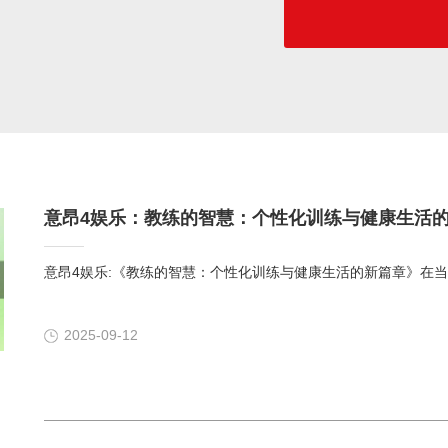
意昂4娱乐：教练的智慧：个性化训练与健康生活
意昂4娱乐:《教练的智慧：个性化训练与健康生活的新篇章》在
2025-09-12