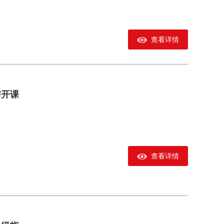
查看详情
与开课
查看详情