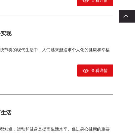
查看详情
回
松实现
在快节奏的现代生活中，人们越来越追求个人化的健康和幸福
查看详情
高生活
们都知道，运动和健身是提高生活水平、促进身心健康的重要