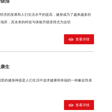
升级指
会经济的发展和人们生活水平的提高，健身成为了越来越多的
要场所，其未来的科技与体验升级变得尤为迫切
查看详情
健康生
"公园里的健身神器是人们生活中追求健康和幸福的一种象征性表
查看详情