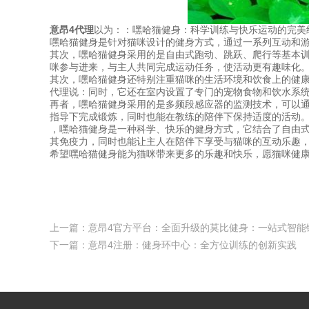
意昂4代理
以为：：嘿哈猫健身：科学训练与快乐运动的完美
嘿哈猫健身是针对猫咪设计的健身方式，通过一系列互动和
其次，嘿哈猫健身采用的是自由式跑动、跳跃、爬行等基本
咪参与进来，与主人共同完成运动任务，使活动更有趣味化
其次，嘿哈猫健身还特别注重猫咪的生活环境和饮食上的健
代理说：同时，它还在室内设置了专门的宠物食物和饮水系
再者，嘿哈猫健身采用的是多频段感应器的监测技术，可以
指导下完成锻炼，同时也能在教练的陪伴下保持适度的活动
，嘿哈猫健身是一种科学、快乐的健身方式，它结合了自由
其免疫力，同时也能让主人在陪伴下享受与猫咪的互动乐趣
希望嘿哈猫健身能为猫咪带来更多的乐趣和快乐，愿猫咪健
上一篇：
意昂4官方平台：全面升级的莫比健身：一站式智能
下一篇：
意昂4注册：健身环中心：全方位训练的创新实践