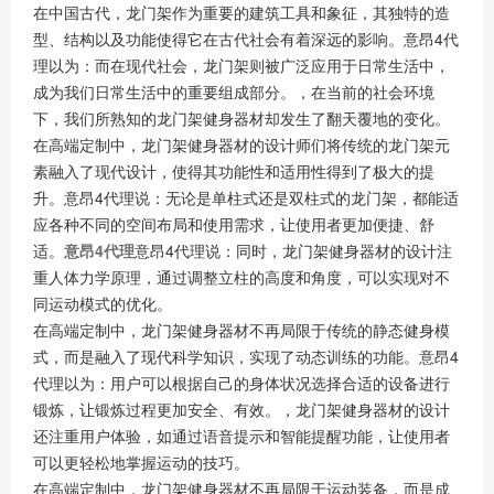
在中国古代，龙门架作为重要的建筑工具和象征，其独特的造
型、结构以及功能使得它在古代社会有着深远的影响。意昂4代
理以为：而在现代社会，龙门架则被广泛应用于日常生活中，
成为我们日常生活中的重要组成部分。，在当前的社会环境
下，我们所熟知的龙门架健身器材却发生了翻天覆地的变化。
在高端定制中，龙门架健身器材的设计师们将传统的龙门架元
素融入了现代设计，使得其功能性和适用性得到了极大的提
升。意昂4代理说：无论是单柱式还是双柱式的龙门架，都能适
应各种不同的空间布局和使用需求，让使用者更加便捷、舒
适。
意昂4代理
意昂4代理说：同时，龙门架健身器材的设计注
重人体力学原理，通过调整立柱的高度和角度，可以实现对不
同运动模式的优化。
在高端定制中，龙门架健身器材不再局限于传统的静态健身模
式，而是融入了现代科学知识，实现了动态训练的功能。意昂4
代理以为：用户可以根据自己的身体状况选择合适的设备进行
锻炼，让锻炼过程更加安全、有效。，龙门架健身器材的设计
还注重用户体验，如通过语音提示和智能提醒功能，让使用者
可以更轻松地掌握运动的技巧。
在高端定制中，龙门架健身器材不再局限于运动装备，而是成