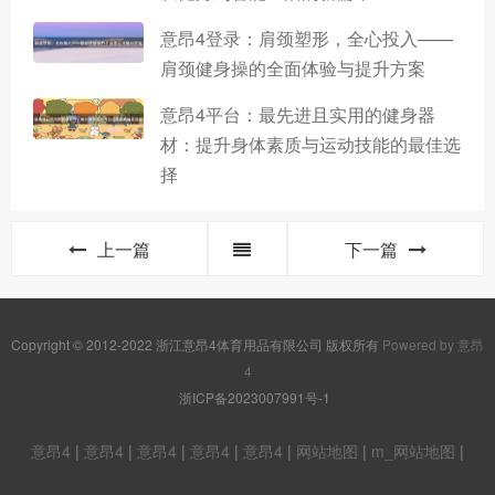
意昂4登录：肩颈塑形，全心投入——
肩颈健身操的全面体验与提升方案
意昂4平台：最先进且实用的健身器
材：提升身体素质与运动技能的最佳选
择
上一篇
下一篇
Copyright © 2012-2022 浙江意昂4体育用品有限公司 版权所有
Powered by 意昂
4
浙ICP备2023007991号-1
意昂4
|
意昂4
|
意昂4
|
意昂4
|
意昂4
|
网站地图
|
m_网站地图
|