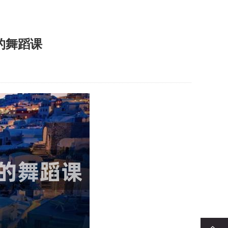
的舞蹈课
回