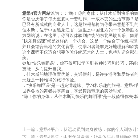
意昂4官方网站
以为：：“嗨！你的身体：从佳木斯到快乐的舞
你是否厌倦了每天重复同一套动作、一成不变的生活节奏？是
已经有所成就的专业人士，这趟旅程都将为你带来意想不到
佳木斯，位于中国黑龙江省，这里是中国北方的一个旅游胜
方网站说：在这里，你可以体验到传统的东北民族音乐、舞
“快乐舞蹈课”就是这样的一个机会。这是一个结合了传统与
并且会结合当地的文化背景，使学习者能够更好地理解和欣
这个课程不仅适合想要体验传统艺术的人士，也特别适合那
美。
参加“快乐舞蹈课”，你不仅可以学习到各种技巧和技巧，还
技能，从而提升自我。
，佳木斯的地理位置优越，交通便利，是许多游客和爱好者
无疑是一种难得的旅行体验。
，“快乐舞蹈课”是一趟充满趣味、学习和乐趣的旅程。意昂
世界各地的舞者共享舞台，享受舞蹈带来的美妙时光。
“嗨！你的身体：从佳木斯到快乐的舞蹈课”是一段值得你去
上一篇：
意昂4平台：从运动员到健身教练：你的个人训练计
下一篇：
意昂4娱乐：中老年健身舞：让身体与心灵相融的高